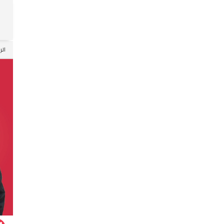
Skip
الر
to
ntent