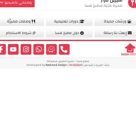
وصفاتي بالفيديو
مديرة كلية مطبخ هسا
كل وصفاتي
ورشات جديدة
دورات تعليمية
وصفات مميزّة
إبعث لنا رسالة
حول مطبخ هسا
شروط الاستخدام
مطبخ هسا - جميع الحقوق محفوظة
باقة الغربية | للتواصل:
04-6311130
| Developed by
Rasheed-Design