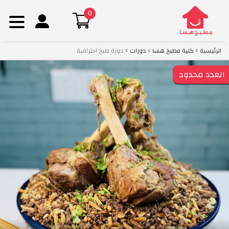
0
Ski
الرئيسية
كلية مطبخ هسا
دورات
دورة طبخ احترافية
t
conten
العدد محدود