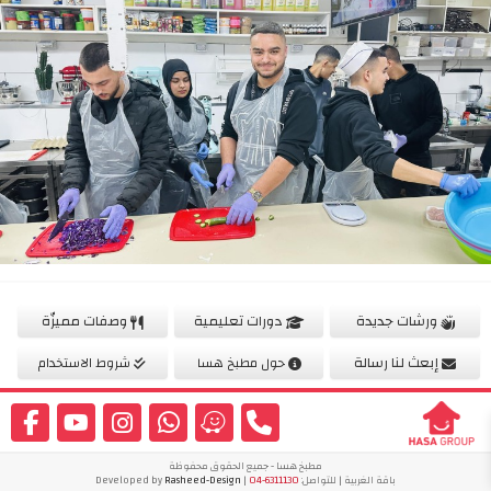
ورشات جديدة
دورات تعليمية
وصفات مميزّة
إبعث لنا رسالة
حول مطبخ هسا
شروط الاستخدام
مطبخ هسا - جميع الحقوق محفوظة
باقة الغربية | للتواصل:
04-6311130
| Developed by
Rasheed-Design