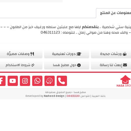
علومات عن المنتج
نية ستي شخصية ..
بنقدملكم
اياها مع علبتين سلطه ورغيف خبز من الطابون – – – 
 والف صحه وهنا من صواني زمان .. للتوصاه : 046311123
ورشات جديدة
دورات تعليمية
وصفات مميزّة
إبعث لنا رسالة
حول مطبخ هسا
شروط الاستخدام
مطبخ هسا - جميع الحقوق محفوظة
باقة الغربية | للتواصل:
04-6311130
| Developed by
Rasheed-Design