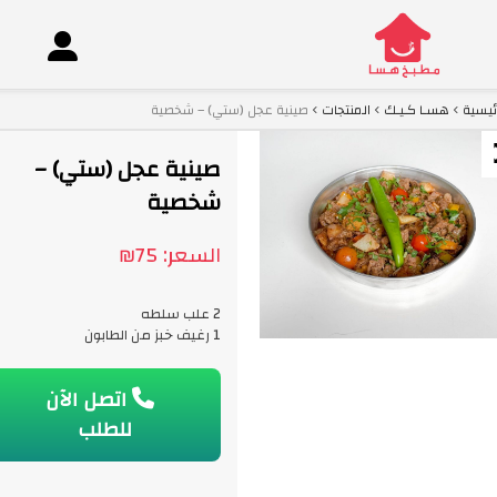
ئيسية
هسـا كـيـك
المنتجات
صينية عجل (ستي) – شخصية
co
صينية عجل (ستي) –
شخصية
السعر:
75
₪
2 علب سلطه
1 رغيف خبز من الطابون
اتصل الآن
للطلب