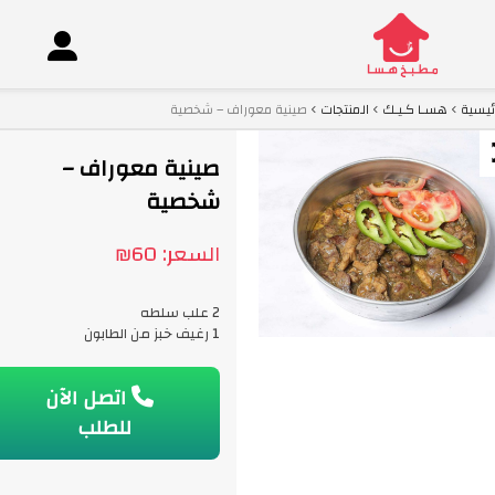
ئيسية
هسـا كـيـك
المنتجات
صينية معوراف – شخصية
co
صينية معوراف –
شخصية
السعر:
60
₪
2 علب سلطه
1 رغيف خبز من الطابون
اتصل الآن
للطلب