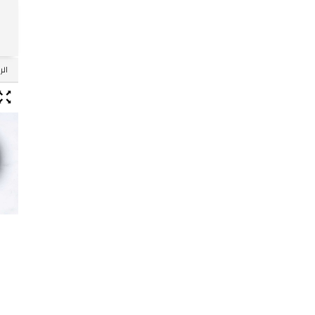
Skip
الر
to
ntent