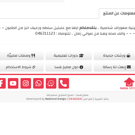
علومات عن المنتج
نية معوراف شخصية ..
بنقدملكم
اياها مع علبتين سلطه ورغيف خبز من الطابون – –
 – – والف صحه وهنا من صواني زمان .. للتوصاه : 046311123
ورشات جديدة
دورات تعليمية
وصفات مميزّة
إبعث لنا رسالة
حول مطبخ هسا
شروط الاستخدام
مطبخ هسا - جميع الحقوق محفوظة
باقة الغربية | للتواصل:
04-6311130
| Developed by
Rasheed-Design