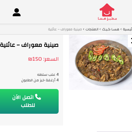
ئيسية
هسـا كـيـك
المنتجات
صينية معوراف – عائلية
co
صينية معوراف – عائلية
السعر:
150
₪
4 علب سلطه
4 أرغفة خبز من الطابون
اتصل الآن
للطلب