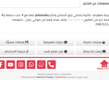
علومات عن المنتج
نية معوراف عائلية بتكفي اربع اشخاص واكثر
بنقدملكم
اياها مع 4 علب سلطه و4
غفة خبز من الطابون – – – – – – والف صحه وهنا من صواني زمان .. للتوصاه :
0463111
ورشات جديدة
دورات تعليمية
وصفات مميزّة
إبعث لنا رسالة
حول مطبخ هسا
شروط الاستخدام
مطبخ هسا - جميع الحقوق محفوظة
باقة الغربية | للتواصل:
04-6311130
| Developed by
Rasheed-Design