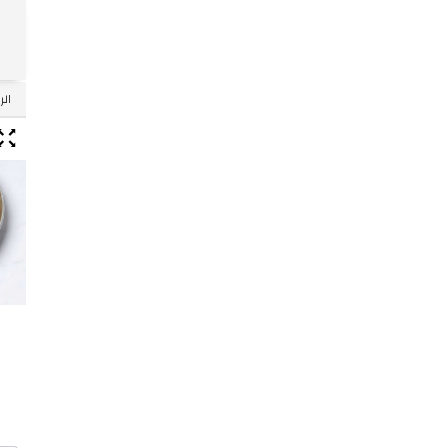
Skip
الر
to
ntent