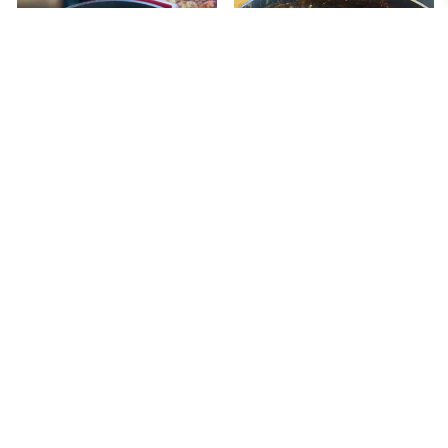
منزلة خضار
دجاج وبطاطا مميز
لزانيا بطعم مميز
منزلة الباذنجان