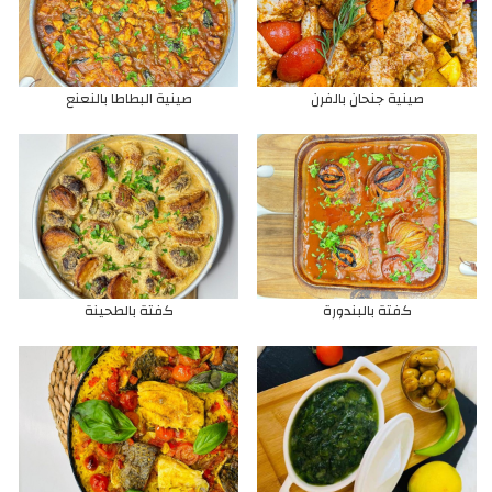
شوربات
سلطات
صينية جنحان بالفرن
صينية البطاطا بالنعنع
دجاج
خضروات
حـلويات
اسماك
كفتة بالبندورة
كفتة بالطحينة