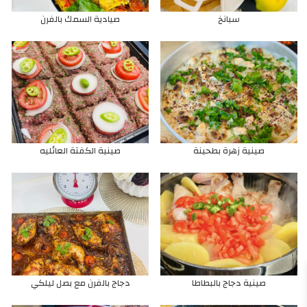
سبانخ
صيادية السمك بالفرن
صينية زهرة بطحينة
صينية الكفتة العائليه
صينية دجاج بالبطاطا
دجاج بالفرن مع بصل ليلكي