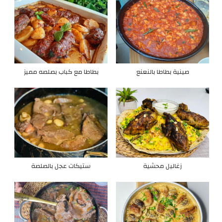
صينية بطاطا بالنعنع
بطاطا مع كباب بصلصه مميز
زغاليل محشية
ستيكات عجل بالصلصة