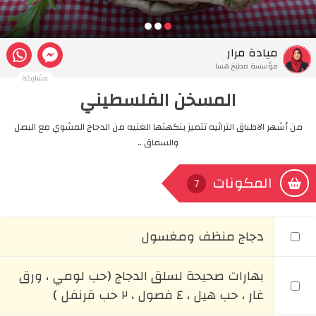
ميادة مرار
مؤسسة مطبخ هسا
مشاركة
المسخن الفلسطيني
من أشهر الاطباق التراثيه تتميز بنكهتها الغنيه من الدجاج المشوي مع البصل
والسماق ..
المكونات
7
دجاج منظف ومغسول
بهارات صحيحة لسلق الدجاج (حب لومي ، ورق
غار ، حب هيل ، ٤ فصول ، ٢ حب قرنفل )