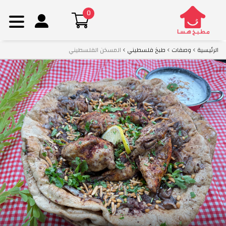
0
Ski
الرئيسية
وصفات
طبخ فلسطيني
المسخن الفلسطيني
t
conten