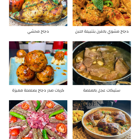
دجاج مشوي بالفرن بتتبيلة اللبن
دجاج محشي
ستيكات عجل بالصلصة
كريات صدر دجاج بصلصلة مميزة