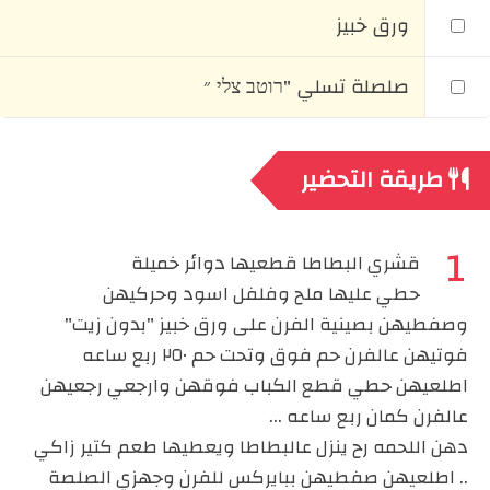
ورق خبيز
صلصلة تسلي "רוטב צלי ״
طريقة التحضير
قشري البطاطا قطعيها دوائر خميلة
حطي عليها ملح وفلفل اسود وحركيهن
وصفطيهن بصينية الفرن على ورق خبيز "بدون زيت"
فوتيهن عالفرن حم فوق وتحت حم ٢٥٠ ربع ساعه
اطلعيهن حطي قطع الكباب فوقهن وارجعي رجعيهن
عالفرن كمان ربع ساعه ...
دهن اللحمه رح ينزل عالبطاطا ويعطيها طعم كتير زاكي
.. اطلعيهن صفطيهن ببايركس للفرن وجهزي الصلصة