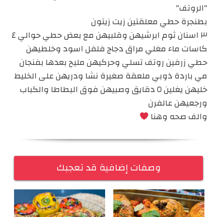
"الروتف"
بطنجرة حطي معلقتين زيت زيتون
٣ اسنان ثوم ابرشيهن وقلبيهن مع بعض حطي حوالي ٤
كاسات ماء مغلي مراق دجاج فلفل اسود وخلطيهن
حطي زرفين روتف تسلي وحركيهن مليح بعدها بفنجان
مي باردة ذوبي ملعقة صغيرة نشا ودريهن على الخليط
خليهن يغلين ٥ دقايق وصبيهن فوق البطاطا والكباب
ورجعيهن عالفرن
والف صحه وهنا
وصفات إضافية قد تعجبك