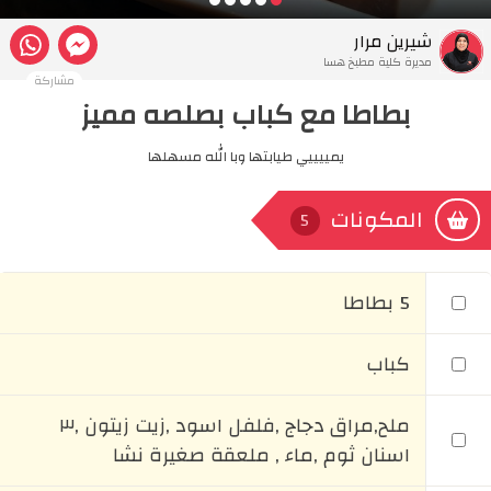
شيرين مرار
مديرة كلية مطبخ هسا
مشاركة
بطاطا مع كباب بصلصه مميز
يمييييي طيابتها وبا الله مسهلها
المكونات
5
5 بطاطا
كباب
ملح,مراق دجاج ,فلفل اسود ,زيت زيتون ,٣
اسنان ثوم ,ماء , ملعقة صغيرة نشا