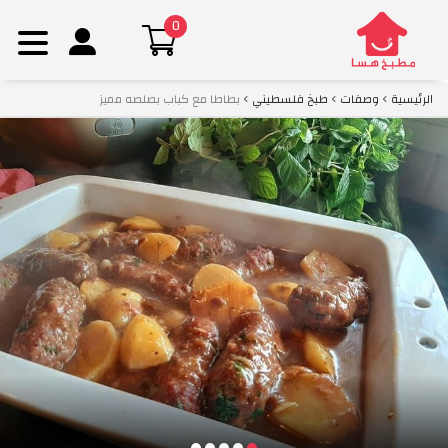
0
Ski
الرئيسية
وصفات
طبخ فلسطيني
بطاطا مع كباب بصلصه مميز
t
conten