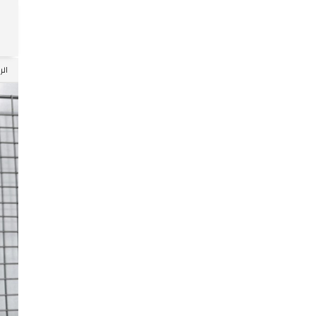
Skip
الر
to
ntent