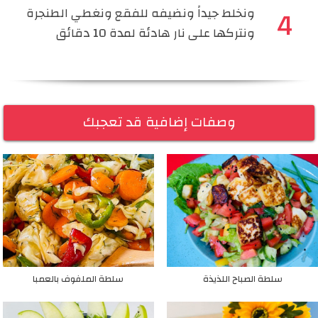
ونخلط جيداً ونضيفه للفقع ونغطي الطنجرة
ونتركها على نار هادئة لمدة 10 دقائق
وصفات إضافية قد تعجبك
سلطة الصباح اللذيذة
سلطة الملفوف بالعمبا