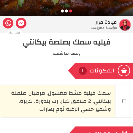
ميادة مرار
مؤسسة مطبخ هسا
مشاركة
فيليه سمك بصلصة بيكانتي
وصفه جدا شهيه
المكونات
1
سمك فيلية مشط مغسول, مرطبان صلصلة
بيكانتي, 2 ملاعق كبار, رب بندورة, كزبرة,
وشمير حسي الرغبة ثوم بهارات