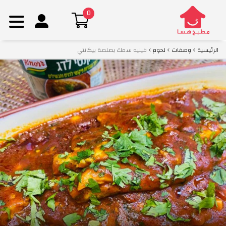
0
Ski
الرئيسية
وصفات
لحوم
فيليه سمك بصلصة بيكانتي
t
conten