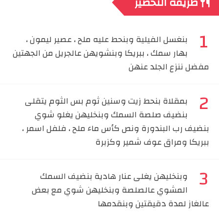
طريقة التحضير
بنغسل الفيلية وبنحط عليه ملح ، عصير ليمون ،
بهار سمك ، ببريكا وبنشويهن عالجريل من الجهتين
مفضل ننزع الجلد عنهن
بمقلاة بنحط زيت وسنين ثوم بس الثوم يتقلى
بنضيف صلصة السمك وبنخليهن يغلو شوي
بنضيف رب البندورة ونص كأس ماء ملح ، فلفل اسمر ،
ببريكا ومراق عوف شمير وكزبرة
وبنخليهن يغلى عنار هادية بنضيف السمك
المشوي عالصلصة وبنخليهن شوي مع بعض
عالغاز لمدة دقيقتين وبنقدمها