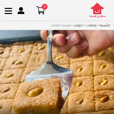
0
Ski
الرئيسية
وصفات
حـلويات
هريسة المحلات
t
conten