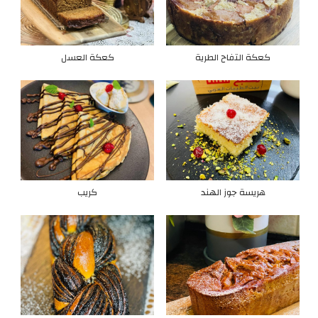
كعكة التفاح الطرية
كعكة العسل
هريسة جوز الهند
كريب