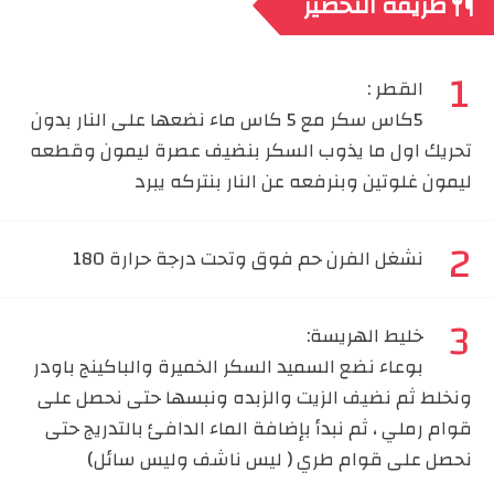
طريقة التحضير
القطر :
5كاس سكر مع 5 كاس ماء نضعها على النار بدون
تحريك اول ما يذوب السكر بنضيف عصرة ليمون وقطعه
ليمون غلوتين وبنرفعه عن النار بنتركه يبرد
نشغل الفرن حم فوق وتحت درجة حرارة 180
⁠خليط الهريسة:
بوعاء نضع السميد السكر الخميرة والباكينج باودر
ونخلط ثم نضيف الزيت والزبده ونبسها حتى نحصل على
قوام رملي ، ثم نبدأ بإضافة الماء الدافئ بالتدريج حتى
نحصل على قوام طري ( ليس ناشف وليس سائل)