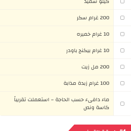
كيلو سميد
200 غرام سكر
10 غرام خميره
10 غرام بيكنج باودر
200 مل زيت
100 غرام زبدة مذابة
ماء دافىء حسب الحاجة – استعملت تقريباً
كاسة ونص