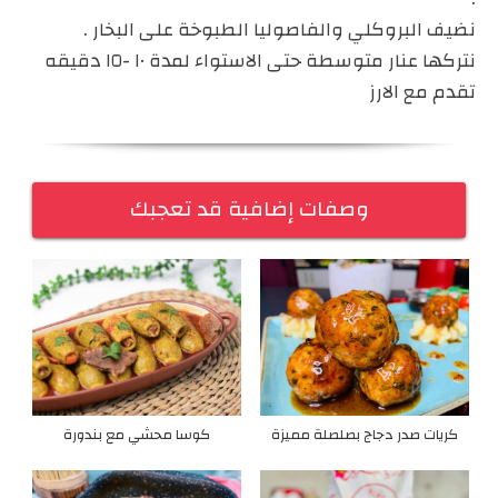
نضيف البروكلي والفاصوليا الطبوخة على البخار .
نتركها عنار متوسطة حتى الاستواء لمدة ١٠ -١٥ دقيقه
تقدم مع الارز
وصفات إضافية قد تعجبك
كريات صدر دجاج بصلصلة مميزة
كوسا محشي مع بندورة