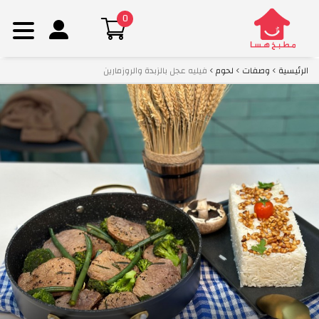
0
Ski
الرئيسية
وصفات
لحوم
فيليه عجل بالزبدة والروزمارين
t
conten