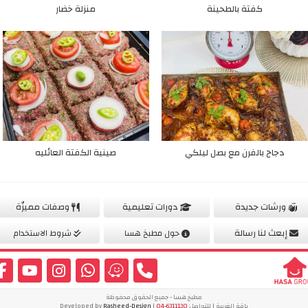
كفتة بالطحينة
منزلة خضار
دجاج بالفرن مع بصل ليلكي
صينية الكفتة العائليه
ورشات جديدة
دورات تعليمية
وصفات مميزّة
إبعث لنا رسالة
حول مطبخ هسا
شروط الاستخدام
مطبخ هسا - جميع الحقوق محفوظة
باقة الغربية | للتواصل:
04-6311130
| Developed by
Rasheed-Design