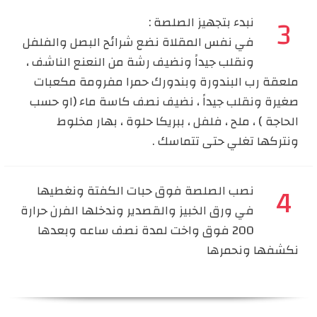
نبدء بتجهيز الصلصة :
في نفس المقلاة نضع شرائح البصل والفلفل
ونقلب جيداً ونضيف رشة من النعنع الناشف ،
ملعقة رب البندورة وبندورك حمرا مفرومة مكعبات
صغيرة ونقلب جيداً ، نضيف نصف كاسة ماء (او حسب
الحاجة ) ، ملح ، فلفل ، ببريكا حلوة ، بهار مخلوط
ونتركها تغلي حتى تتماسك .
نصب الصلصة فوق حبات الكفتة ونغطيها
في ورق الخبيز والقصدير وندخلها الفرن حرارة
200 فوق واخت لمدة نصف ساعه وبعدها
نكشفها ونحمرها