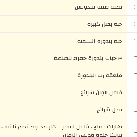
نصف ضمة بقدونس
حبة بصل كبيرة
حبة بندورة (للكفتة)
٣ حبات بندورة حمراء للصلصة
ملعقة رب البندورة
فلفل الوان شرائح
بصل شرائح
بهارات : ملح ، فلفل اسمر ، بهار مخلوط نعنع ناشف،
ببريكا حلوة ودبس الرمان