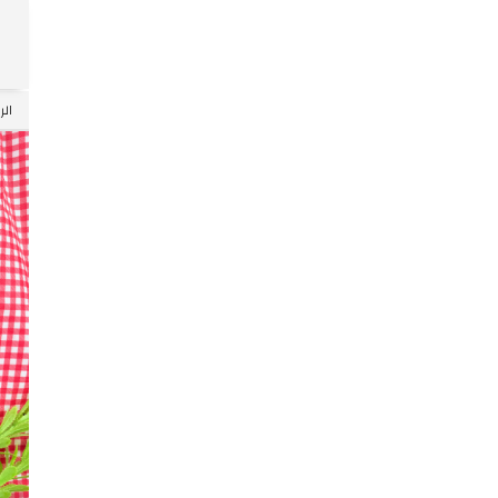
Skip
الر
to
ntent