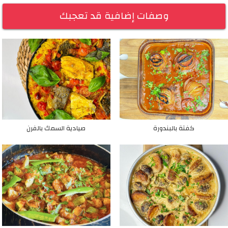
وصفات إضافية قد تعجبك
كفتة بالبندورة
صيادية السمك بالفرن