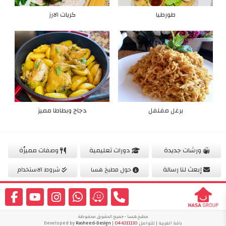
طورطيا
كريات الارز
برغل مفلفل
دجاج وبطاطا مميز
ورشات جديدة
دورات تعليمية
وصفات مميزّة
إبعث لنا رسالة
حول مطبخ هسا
شروط الاستخدام
مطبخ هسا - جميع الحقوق محفوظة
باقة الغربية | للتواصل:
04-6311130
| Developed by
Rasheed-Design