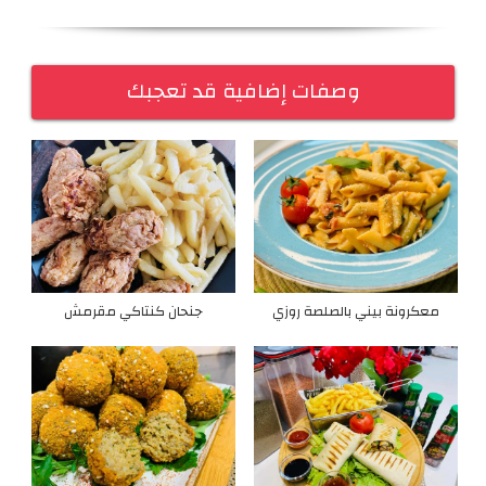
وصفات إضافية قد تعجبك
معكرونة بيني بالصلصة روزي
جنحان كنتاكي مقرمش