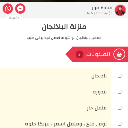
ميادة مرار
مؤسسة مطبخ هسا
مشاركة
منزلة الباذنجان
المميز بالباذنجان انو شو ما تعمل فيه يبقى طيَب
المكونات
5
باذنجان
بندورة
فلفل حار
ثوم , ملح ، وفلفل اسمر ، ببريكا حلوة