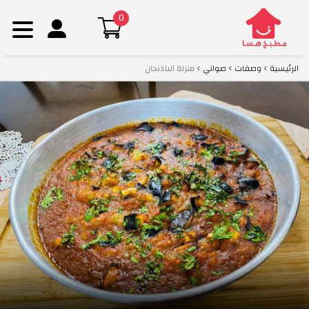
0
Ski
الرئيسية
وصفات
صواني
منزلة الباذنجان
t
conten