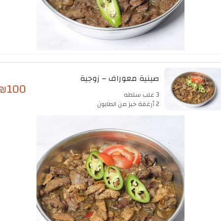
صينية معوراف – زوجية
₪
100
3 علب سلطه
2 أرغفة خبز من الطابون