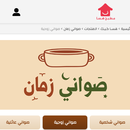
ئيسية
هسـا كـيـك
المنتجات
صواني زمان
صواني زوجية
co
صواني شخصية
صواني زوجية
صواني عائلية