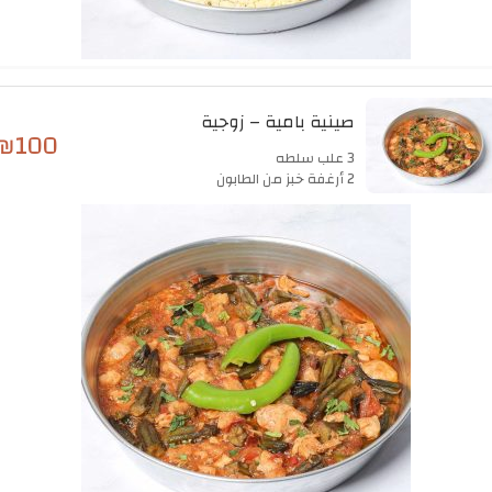
صينية بامية – زوجية
₪
100
3 علب سلطه
2 أرغفة خبز من الطابون