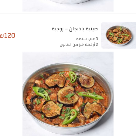
صينية باذنجان – زوجية
₪
120
3 علب سلطه
2 أرغفة خبز من الطابون