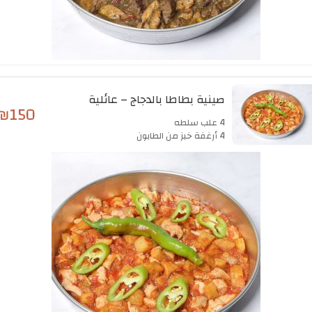
صينية بطاطا بالدجاج – عائلية
₪
150
4 علب سلطه
4 أرغفة خبز من الطابون