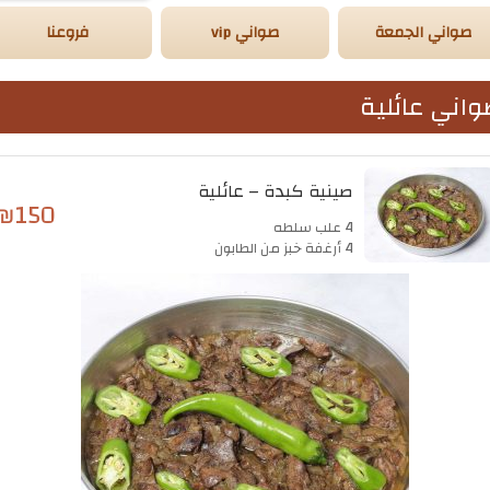
صواني الجمعة
صواني vip
فروعنا
اني عائلية
صينية كبدة – عائلية
₪
150
4 علب سلطه
4 أرغفة خبز من الطابون