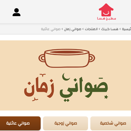
ئيسية
هسـا كـيـك
المنتجات
صواني زمان
صواني عائلية
co
صواني شخصية
صواني زوجية
صواني عائلية