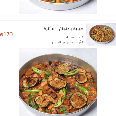
صينية باذنجان – عائلية
₪
170
4 علب سلطه
4 أرغفة خبز من الطابون