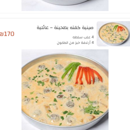
صينية كفته بطحينة – عائلية
₪
170
4 علب سلطه
4 أرغفة خبز من الطابون